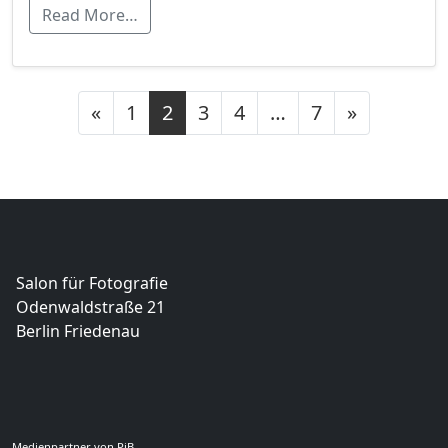
Read More…
Posts navigation
«
1
2
3
4
…
7
»
Salon für Fotografie
Odenwaldstraße 21
Berlin Friedenau
Medienpartner von PiB