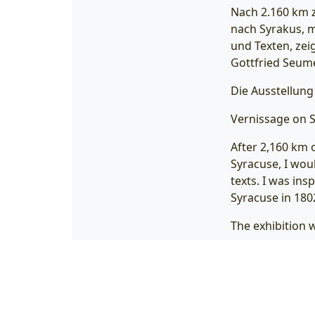
Nach 2.160 km 
nach Syrakus, m
und Texten, zei
Gottfried Seum
Die Ausstellung 
Vernissage on S
After 2,160 km 
Syracuse, I woul
texts. I was ins
Syracuse in 180
The exhibition wi