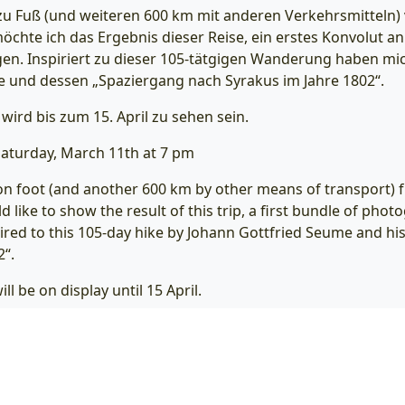
zu Fuß (und weiteren 600 km mit anderen Verkehrsmitteln
öchte ich das Ergebnis dieser Reise, ein erstes Konvolut an
gen. Inspiriert zu dieser 105-tätgigen Wanderung haben mi
e und dessen „Spaziergang nach Syrakus im Jahre 1802“.
wird bis zum 15. April zu sehen sein.
aturday, March 11th at 7 pm
on foot (and another 600 km by other means of transport)
d like to show the result of this trip, a first bundle of pho
pired to this 105-day hike by Johann Gottfried Seume and hi
2“.
ll be on display until 15 April.