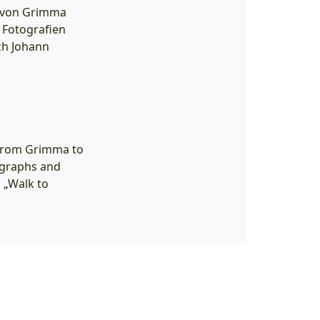
) von Grimma
 Fotografien
ch Johann
 from Grimma to
tographs and
s „Walk to