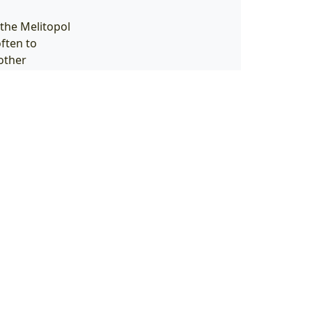
 the Melitopol
ften to
other
yle. They work
ng has something
r, one of the
endt in the
in Name