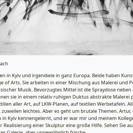
pach
en in Kyiv und irgendwie in ganz Europa. Beide haben Kuns
ge of Arts. Sie arbeiten in einer Mischung aus Malerei und 
ssischer Musik. Bevorzugtes Mittel ist die Spraydose neben
enen sie in einem relativ ruhigen Duktus abstrakte Malerei 
tilien aller Art, auf LKW-Planen, auf textlien Werbetafeln. Al
 zuweilen leichtes. Aber es geht um brutale Themen. Artur,
ch in Kyiv kennengelernt, und er war mir und meinem Koll
r Realisierung einer Skulptur eine große Hilfe. Sehen Sie
rer Galerie, aber ungewöhnlich frische.