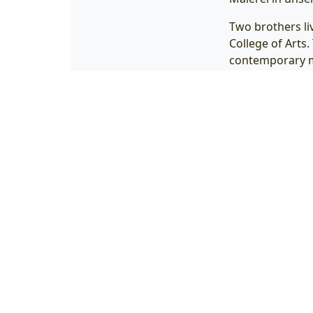
Two brothers li
College of Arts
contemporary mu
techniques, in w
on textiles of a
very spontaneous
two, in Kyiv, a
realization of a
Salon für Fotografie
New
Odenwaldstraße 21
Berlin Friedenau
Unsere