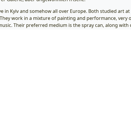
ve in Kyiv and somehow all over Europe. Both studied art at
. They work in a mixture of painting and performance, very o
sic. Their preferred medium is the spray can, along with 
hich they produce abstract paintings in a relatively calm st
ll kinds, on truck tarpaulins, on textile billboards. Everythi
, sometimes light. But it’s about brutal themes. I met Artu
nd he was a great help to me and my colleague Norman Behr
 sculpture. See painting in our gallery unusually fresh.
sletter abonnieren:
De
 Galerie ist geöffnet für alle Menschen,