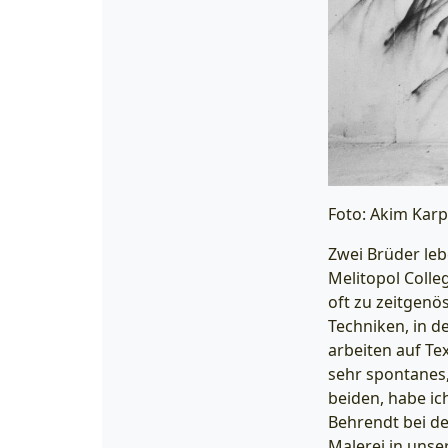
Foto: Akim Kar
Zwei Brüder leb
Melitopol Colle
oft zu zeitgenö
Techniken, in d
arbeiten auf Tex
sehr spontanes,
beiden, habe i
Behrendt bei de
Malerei in unse