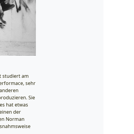
t studiert am
Performace, sehr
 anderen
produzieren. Sie
les hat etwas
 einen der
egen Norman
 ausnahmsweise