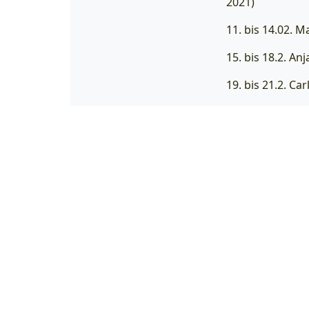
2021)
11. bis 14.02. M
15. bis 18.2. Anj
19. bis 21.2. C
22. bis 24.2. Ma
25.02. Finale! 
Also: kommt an
untereinander. 
denn drinnen gi