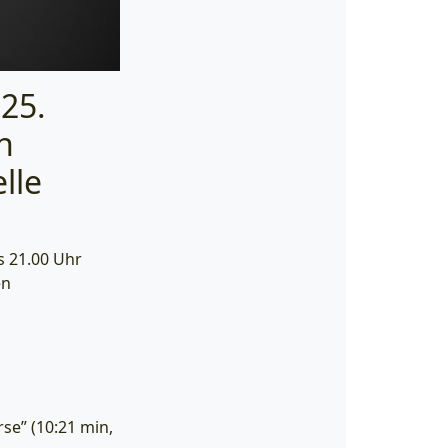
25.
n
lle
s 21.00 Uhr
en
se” (10:21 min,