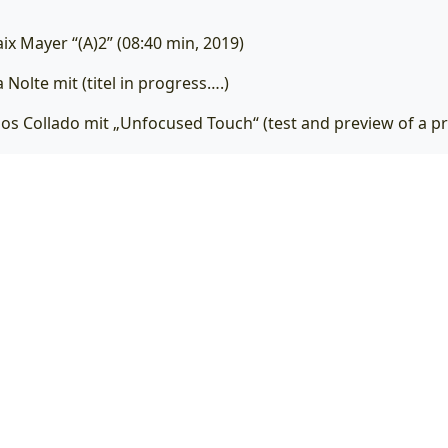
aix Mayer “(A)2” (08:40 min, 2019)
a Nolte mit (titel in progress….)
arlos Collado mit „Unfocused Touch“ (test and preview of a p
tti Cordewinus mit „Robert S.“
Simiam Ghan mit einer analogen Diapositivorführung SURPIS
 die Schaufensterscheibe mit warmem Getränk, haltet sch
Und wer 3fach geimpft ist darf mit Maske rein, wenn sie/er b
bt es Stühle und Sterosound.