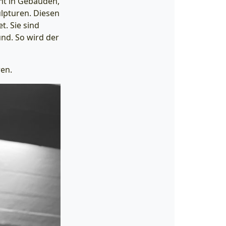
eht in Gebäuden,
lpturen. Diesen
t. Sie sind
nd. So wird der
ren.