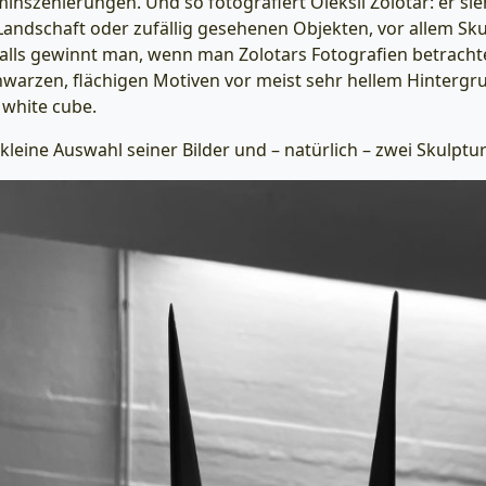
nszenierungen. Und so fotografiert Oleksii Zolotar: er si
andschaft oder zufällig gesehenen Objekten, vor allem Sku
alls gewinnt man, wenn man Zolotars Fotografien betrachte
warzen, flächigen Motiven vor meist sehr hellem Hintergru
white cube.
kleine Auswahl seiner Bilder und – natürlich – zwei Skulptu