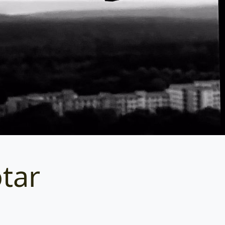
otar
Categories