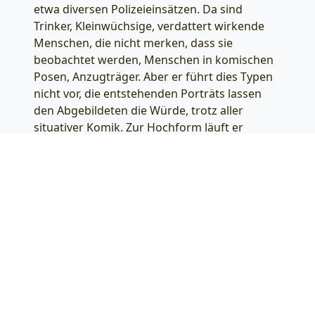
etwa diversen Polizeieinsätzen. Da sind
Trinker, Kleinwüchsige, verdattert wirkende
Menschen, die nicht merken, dass sie
beobachtet werden, Menschen in komischen
Posen, Anzugträger. Aber er führt dies Typen
nicht vor, die entstehenden Porträts lassen
den Abgebildeten die Würde, trotz aller
situativer Komik. Zur Hochform läuft er
regelmäßig auf, wenn er seine Heimatstadt
Berlin verlässt und den Betrachter der Hefte
auch mit der Neugier auf das exotische
fasziniert.
Mit dem Heft „Haus + Hof“ (2017) – wie auch
„Friede in Tux“ ganz in Farbe, was es von den
übrigen bisher veröffentlichten schwarz-weiß
dominierten Heften unterscheidet – beweist
Holger Biermann, dass er auch ohne
Menschen auskommen kann, denn er fasst