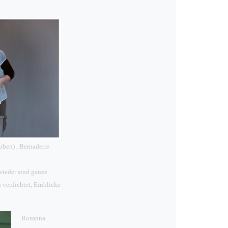
oben) , Bernadette
ieder sind ganze
 verdichtet, Einblicke
Rosanna