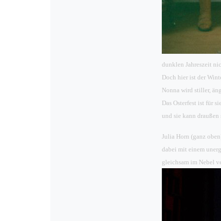
dunklen Jahreszeit nic
Doch hier ist der Winte
Nonna wird stiller, äng
Das Osterfest ist für 
und sie kann draußen
Julia Horn (ganz oben
dabei mit einem unerg
gleichsam im Nebel ve