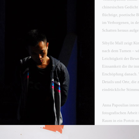
chinesischen Gedicht 
flüchtige, poetische B
im Verborgenen, in de
Schatten heraus aufg
Sibylle Mall zeigt K
nach dem Turnen – wi
Leichtigkeit der Bew
Einsamkeit die ihr i
Erschöpfung danach. W
Details und Orte, die
eindrückliche Stimmu
Anna Papoulias interes
fotografischen Arbeit 
Raum i
n ein Porträt 