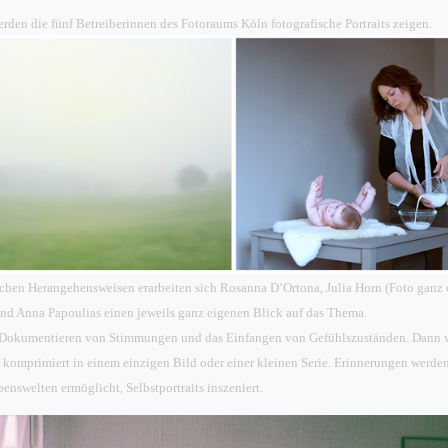
rden die fünf Betreiberinnen des Fotoraums Köln fotografische Portraits zeigen.
ichen Herangehensweisen erarbeiten sich Rosanna D’Ortona, Julia Horn (Foto ganz 
und Anna Papoulias einen jeweils ganz eigenen Blick auf das Thema.
s Dokumentieren von Stimmungen und das Einfangen von Gefühlszuständen. Dann w
 komprimiert in einem einzigen Bild oder einer kleinen Serie. Erinnerungen werden
enswelten ermöglicht, Selbstportraits inszeniert.