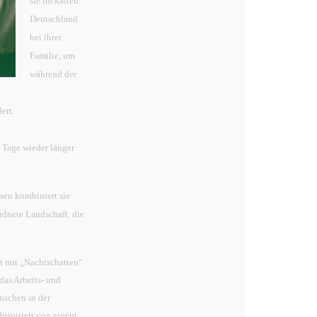
sie im kalten
Deutschland
bei ihrer
Familie, um
während der
ert.
e Tage wieder länger
ssen kombiniert sie
dnete Landschaft, die
t mit „Nachtschatten“
das Arbeits- und
schen in der
Inspiriert von einem