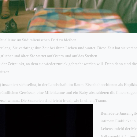
ht alleine im Süditalienischen Dorf zu bleiben.
r lang. Sie verbringt ihre Zeit bei ihren Lieben und wartet. Diese Zeit hat sie veränd
stlicher und älter. Sie wartet auf Ostern und auf das Sterben.
sie der Zeitpunkt, an dem sie wieder zurück gebracht werden will. Denn dann sind di
 sitzen….
) inszeniert sich selbst, in der Landschaft, im Raum. Eisenbahnschienen als Kopfki
ründlichen Gewässer; eine Milchkanne und ein Baby abstrahieren die ihnen zugeor
rschwimmt. Die Szenerien sind leicht irreal, wie in einem Traum.
Bernadette Jansen gib
intimere Einblicke in 
Lebensumfeld der Men
Volksrepublik China. 