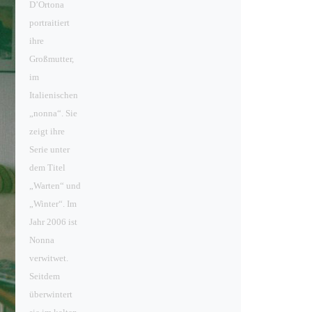
D’Ortona
portraitiert
ihre
Großmutter,
im
Italienischen
„nonna“. Sie
zeigt ihre
Serie unter
dem Titel
„Warten“ und
„Winter“. Im
Jahr 2006 ist
Nonna
verwitwet.
Seitdem
überwintert