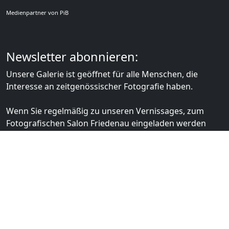
Medienpartner von PiB
Newsletter abonnieren:
Unsere Galerie ist geöffnet für alle Menschen, die
Interesse an zeitgenössischer Fotografie haben.
Wenn Sie regelmäßig zu unseren Vernissages, zum
Fotografischen Salon Friedenau eingeladen werden
möchten, können Sie sich hier für unsere
Benachrichtigungen registrieren lassen.
Für geladene Gäste veranstalten wir die
Salongespräche zum Austausch zwischen
professionellen Fotografinnen und Fotografen mit
ambitionierten Amateuren.