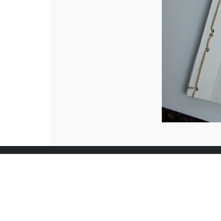
Salon für Fotografie
New
Odenwaldstraße 21
Berlin Friedenau
Unsere