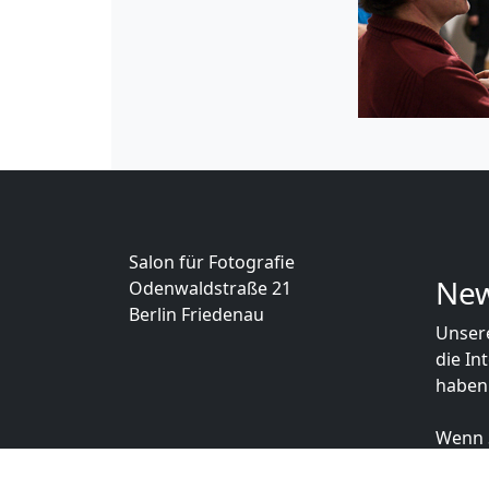
Salon für Fotografie
New
Odenwaldstraße 21
Berlin Friedenau
Unsere
die In
haben
Wenn S
zum F