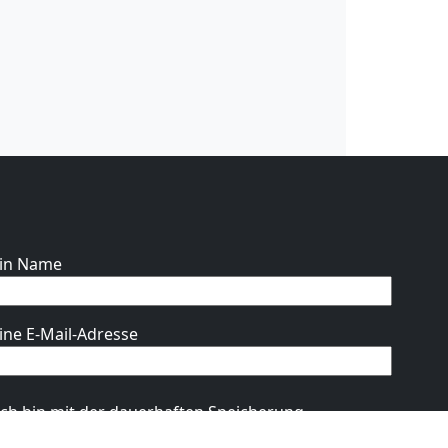
in Name
ine E-Mail-Adresse
te lasse dieses Feld leer.
Ich bin mit der dauerhaften Speicherung
ines Namens und meiner E-Mail-Adresse