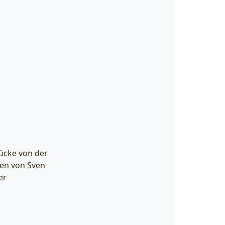
rücke von der
ien von Sven
er