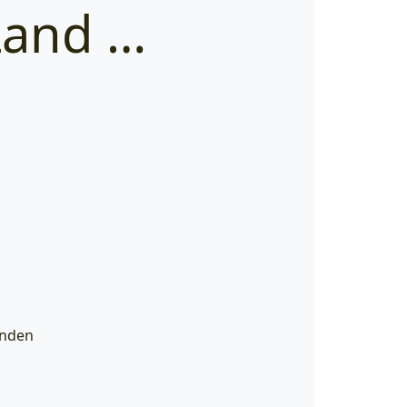
Land …
enden