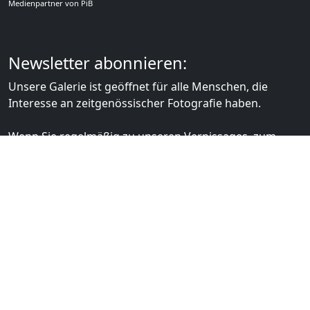
Medienpartner von PiB
Newsletter abonnieren:
Unsere Galerie ist geöffnet für alle Menschen, die
Interesse an zeitgenössischer Fotografie haben.
Wenn Sie regelmäßig zu unseren Vernissages, zum
Fotografischen Salon Friedenau eingeladen werden
möchten, können Sie sich hier für unsere
Benachrichtigungen registrieren lassen.
Für geladene Gäste veranstalten wir die
Salongespräche zum Austausch zwischen
professionellen Fotografinnen und Fotografen mit
ambitionierten Amateuren.